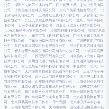
公司
深圳市龙岗区艺博灯饰厂
四川优禾上品生态农业发展有限
公司
上海跬创信息科技有限公司
义乌市美诺地毯有限公司
北
京欣湖科技有限公司
上海处处信息科技有限公司
成都市先知科
技有限公司
九江几米家互联网装饰有限公司
重庆贝尚利科技有
限公司
长兴卓强贸易有限公司
游艇汇（北京）科技有限公司
上海漾极翰祥商贸有限公司
泉州杰利服饰有限公司
杭州网易雷
火科技有限公司
东莞市尚飞科技有限公司
广州大石馆文化创意
股份有限公司
广东火神鸟网络科技有限公司
广州若泉商贸有限
公司
陕西航辉卓网络科技有限责任公司
河北旷世无匹科技有限
公司
程力专用汽车股份有限公司销售十六分公司
上海祥玖润网
络科技有限公司
广西冠昂贸易有限公司
消金易购（成都）网络
技术有限公司
郑州逸飞电子商务有限公司
上海达勤瑞网络科技
有限公司
浙江恒凯装饰材料科技有限公司
中企优材（北京）科
技有限公司
天津盛世育博教育信息咨询有限公司
三亚华海芊卉
生物科技有限公司
武汉云璟网络科技有限公司
南京玛合雅企业
管理咨询有限公司
西安博仲骏商贸有限公司
上海偶吧信息科技
有限公司
北京达诺兴盛新型建材科技有限公司
西安盛翔地坪工
程有限公司
厦门象网文化发展有限公司
天津金博雅教育信息咨
询有限公司
佛山市特昇五金实业有限公司
北京诺远物流有限公
司
北京凤麒网络技术工作室
天气预报
北京泰茂宇丰科技有
限
云南崇鼎商贸有限公司
海南电影网
运城市盐湖区英泰科技